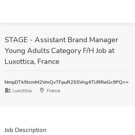
STAGE - Assistant Brand Manager
Young Adults Category F/H Job at
Luxottica, France
NmpDTk9tcmM2VmQvTFpuR255Vng4TURReGc9PQ==
Luxottica
France
Job Description